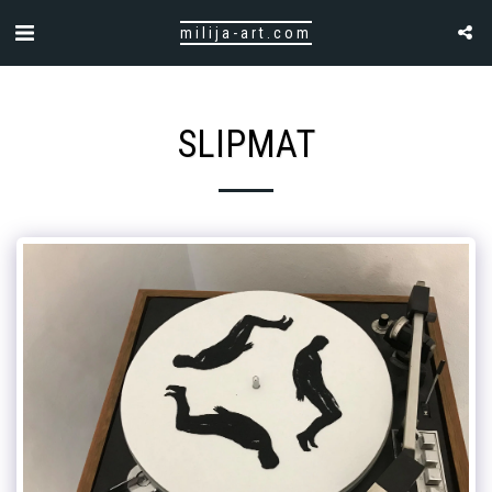
milija-art.com
SLIPMAT