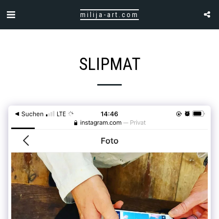
milija-art.com
SLIPMAT